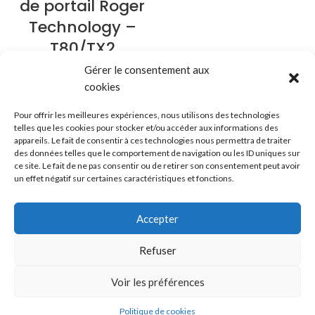
de portail Roger
Technology –
T80/TX2
Gérer le consentement aux
Motorisation portail et
cookies
accessoires
46,00
€
Pour offrir les meilleures expériences, nous utilisons des technologies
telles que les cookies pour stocker et/ou accéder aux informations des
appareils. Le fait de consentir à ces technologies nous permettra de traiter
des données telles que le comportement de navigation ou les ID uniques sur
ce site. Le fait de ne pas consentir ou de retirer son consentement peut avoir
Mentions légales
-
Cookies
-
Confidentialité
-
CGV
-
CGU
un effet négatif sur certaines caractéristiques et fonctions.
Copyright © 2023. Natou Elec – Création du site internet et infogérance par
REUNIOWEB
Ce site a été financé à l'aide du FEDER (REACT-EU) dans le cadre de la réponse à
Accepter
l'Union européenne à la pandémie COVID-19. L'Europe s'engage à la Réunion.
Refuser
Voir les préférences
0
Politique de cookies