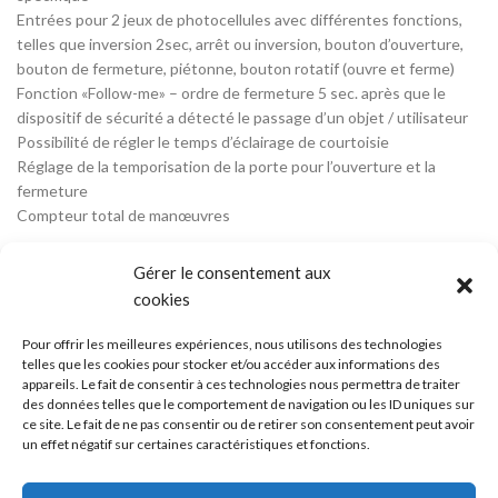
Entrées pour 2 jeux de photocellules avec différentes fonctions,
telles que inversion 2sec, arrêt ou inversion, bouton d’ouverture,
bouton de fermeture, piétonne, bouton rotatif (ouvre et ferme)
Fonction «Follow-me» – ordre de fermeture 5 sec. après que le
dispositif de sécurité a détecté le passage d’un objet / utilisateur
Possibilité de régler le temps d’éclairage de courtoisie
Réglage de la temporisation de la porte pour l’ouverture et la
fermeture
Compteur total de manœuvres
Gérer le consentement aux
cookies
AVIS (0)
Pour offrir les meilleures expériences, nous utilisons des technologies
telles que les cookies pour stocker et/ou accéder aux informations des
appareils. Le fait de consentir à ces technologies nous permettra de traiter
des données telles que le comportement de navigation ou les ID uniques sur
ce site. Le fait de ne pas consentir ou de retirer son consentement peut avoir
Mentions légales
-
Cookies
-
Confidentialité
-
CGV
-
CGU
un effet négatif sur certaines caractéristiques et fonctions.
Copyright © 2023. Natou Elec – Création du site internet et infogérance par
REUNIOWEB
Ce site a été financé à l'aide du FEDER (REACT-EU) dans le cadre de la réponse à