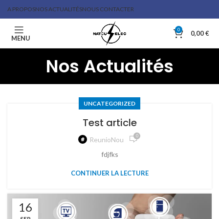
A PROPOS
NOS ACTUALITÉS
NOUS CONTACTER
0
0,00
€
MENU
Nos Actualités
UNCATEGORIZED
Test article
0
ReunioNou
fdjfks
CONTINUER LA LECTURE
16
SEP