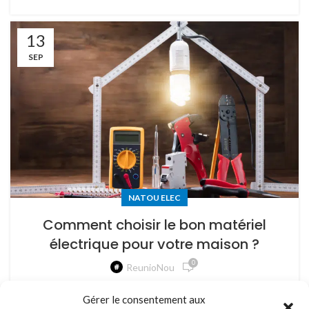
13
SEP
NATOU ELEC
Comment choisir le bon matériel
électrique pour votre maison ?
0
ReunioNou
Les choix de matériel électrique peuvent sembler complexes.
Gérer le consentement aux
Dans cet article, nous vous guidons à travers le...