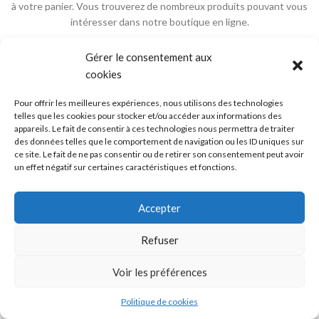
à votre panier.
Vous trouverez de nombreux produits pouvant vous
intéresser dans notre boutique en ligne.
RETOUR À LA BOUTIQUE
Gérer le consentement aux
cookies
Pour offrir les meilleures expériences, nous utilisons des technologies
telles que les cookies pour stocker et/ou accéder aux informations des
Mentions légales
-
Cookies
-
Confidentialité
-
CGV
-
CGU
appareils. Le fait de consentir à ces technologies nous permettra de traiter
Copyright © 2023. Natou Elec – Création du site internet et infogérance par
des données telles que le comportement de navigation ou les ID uniques sur
REUNIOWEB
ce site. Le fait de ne pas consentir ou de retirer son consentement peut avoir
Ce site a été financé à l'aide du FEDER (REACT-EU) dans le cadre de la réponse à
un effet négatif sur certaines caractéristiques et fonctions.
l'Union européenne à la pandémie COVID-19. L'Europe s'engage à la Réunion.
Accepter
Refuser
Voir les préférences
0
Politique de cookies
Shop
Favoris
Panier
Compte