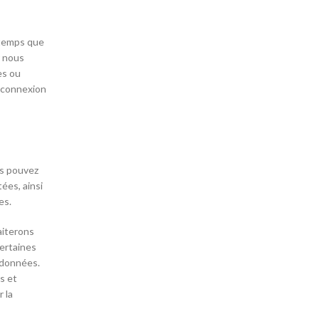
gtemps que
r nous
es ou
a connexion
us pouvez
ées, ainsi
es.
aiterons
certaines
 données.
s et
 la