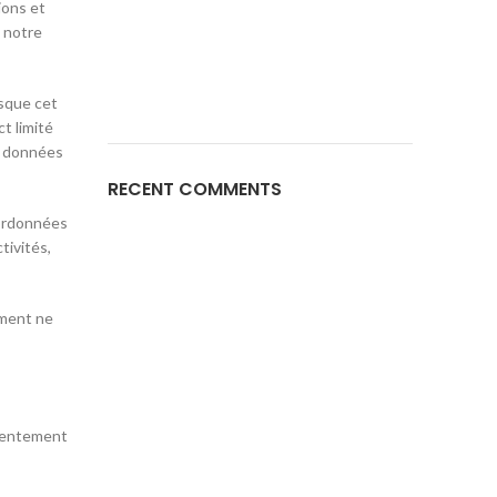
ions et
s notre
rsque cet
t limité
es données
RECENT COMMENTS
oordonnées
tivités,
ement ne
nsentement