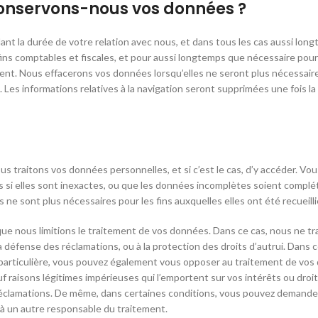
onservons-nous vos données ?
t la durée de votre relation avec nous, et dans tous les cas aussi lon
es fins comptables et fiscales, et pour aussi longtemps que nécessaire pou
ment. Nous effacerons vos données lorsqu’elles ne seront plus nécessair
s. Les informations relatives à la navigation seront supprimées une fois l
ous traitons vos données personnelles, et si c’est le cas, d’y accéder. Vo
si elles sont inexactes, ou que les données incomplètes soient complét
 ne sont plus nécessaires pour les fins auxquelles elles ont été recueilli
e nous limitions le traitement de vos données. Dans ce cas, nous ne tr
a défense des réclamations, ou à la protection des droits d’autrui. Dans 
on particulière, vous pouvez également vous opposer au traitement de vos
 raisons légitimes impérieuses qui l’emportent sur vos intérêts ou droit
de réclamations. De même, dans certaines conditions, vous pouvez demander
 à un autre responsable du traitement.