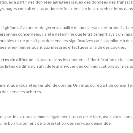
tiques à partir des données agrégées issues des données des transact
gs, pages consultées ou actions effectuées sur le site web (+ infos dan
égitime d’évaluer et de gérer la qualité de nos services et produits. Lo
 personnes concernées, il a été déterminé que le traitement avait un impac
isonnables et ne posait pas de menaces significatives car il s’applique à d
es elles-mêmes quant aux mesures effectuées à l’aide des cookies.
tes de diffusion :
Nous traitons les données d’identification et les c
os listes de diffusion afin de leur envoyer des communications sur nos ac
ment que vous êtes tenu(e) de donner. Un refus ou retrait de consent
n des services achetés.
 parties si nous sommes légalement tenus de le faire, avec votre co
our le bon traitement de la prestation des services demandée.