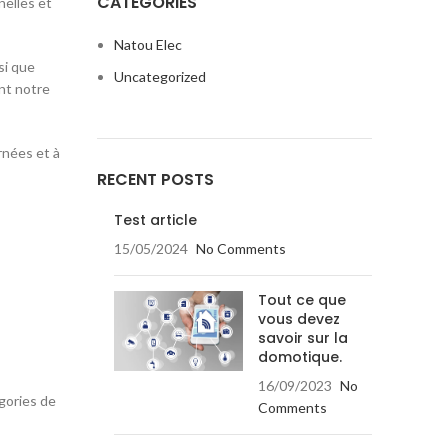
CATÉGORIES
nelles et
Natou Elec
si que
Uncategorized
ant notre
rnées et à
RECENT POSTS
Test article
15/05/2024
No Comments
Tout ce que
vous devez
savoir sur la
domotique.
16/09/2023
No
gories de
Comments