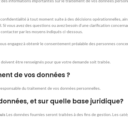
ez des informations importantes sur le traitement de vos données person
 confidentialité à tout moment suite à des décisions opérationnelles, ain
l. Si vous avez des questions ou avez besoin d’une clarification concern
s contacter par les moyens indiqués ci-dessous.
s vous engagez à obtenir le consentement préalable des personnes conce
 doivent être renseignés pour que votre demande soit traitée.
ement de vos données ?
 responsable du traitement de vos données personnelles.
données, et sur quelle base juridique?
uis
Les données fournies seront traitées à des fins de gestion. Les caté