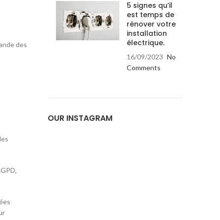
5 signes qu’il
est temps de
rénover votre
installation
électrique.
mande des
16/09/2023
No
Comments
OUR INSTAGRAM
des
 RGPD,
nées
ur