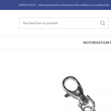
NATOU ELEC - Votre partenaire électrique de confiance à La Réunion
MOTORISATION P