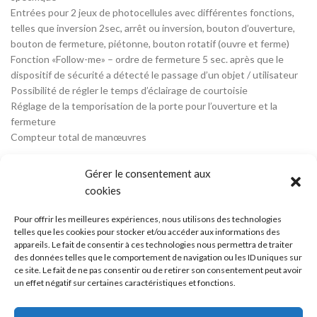
Entrées pour 2 jeux de photocellules avec différentes fonctions,
telles que inversion 2sec, arrêt ou inversion, bouton d’ouverture,
bouton de fermeture, piétonne, bouton rotatif (ouvre et ferme)
Fonction «Follow-me» – ordre de fermeture 5 sec. après que le
dispositif de sécurité a détecté le passage d’un objet / utilisateur
Possibilité de régler le temps d’éclairage de courtoisie
Réglage de la temporisation de la porte pour l’ouverture et la
fermeture
Compteur total de manœuvres
Gérer le consentement aux
cookies
AVIS (0)
Pour offrir les meilleures expériences, nous utilisons des technologies
telles que les cookies pour stocker et/ou accéder aux informations des
appareils. Le fait de consentir à ces technologies nous permettra de traiter
des données telles que le comportement de navigation ou les ID uniques sur
ce site. Le fait de ne pas consentir ou de retirer son consentement peut avoir
Mentions légales
-
Cookies
-
Confidentialité
-
CGV
-
CGU
un effet négatif sur certaines caractéristiques et fonctions.
Copyright © 2023. Natou Elec – Création du site internet et infogérance par
REUNIOWEB
Ce site a été financé à l'aide du FEDER (REACT-EU) dans le cadre de la réponse à